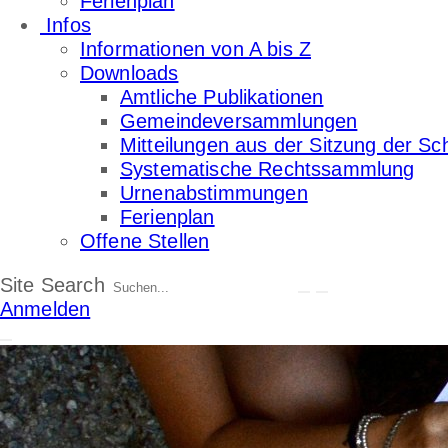
Ferienplan
Infos
Informationen von A bis Z
Downloads
Amtliche Publikationen
Gemeindeversammlungen
Mitteilungen aus der Sitzung der Sc
Systematische Rechtssammlung
Urnenabstimmungen
Ferienplan
Offene Stellen
Site Search
Anmelden