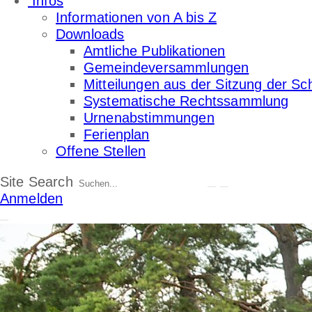
Infos
Informationen von A bis Z
Downloads
Amtliche Publikationen
Gemeindeversammlungen
Mitteilungen aus der Sitzung der Sc
Systematische Rechtssammlung
Urnenabstimmungen
Ferienplan
Offene Stellen
Site Search
Anmelden