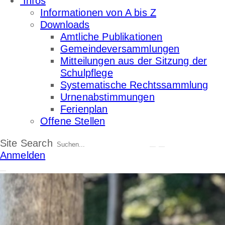
Infos
Informationen von A bis Z
Downloads
Amtliche Publikationen
Gemeindeversammlungen
Mitteilungen aus der Sitzung der
Schulpflege
Systematische Rechtssammlung
Urnenabstimmungen
Ferienplan
Offene Stellen
Site Search
Anmelden